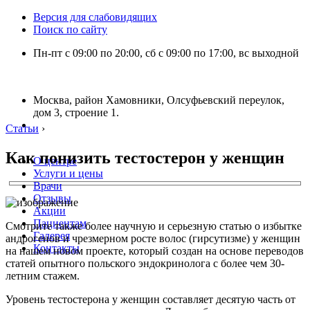
Версия для слабовидящих
Поиск по сайту
Пн-пт с 09:00 по 20:00, сб с 09:00 по 17:00, вс выходной
Москва, район Хамовники, Олсуфьевский переулок,
дом 3, строение 1.
Статьи
›
Как понизить тестостерон у женщин
О центре
Услуги и цены
Врачи
Отзывы
Акции
Пациентам
Смотрите также более научную и серьезную статью о избытке
Галерея
андрогенов и чрезмерном росте волос (гирсутизме) у женщин
Контакты
на нашем новом проекте, который создан на основе переводов
статей опытного польского эндокринолога с более чем 30-
летним стажем.
Уровень тестостерона у женщин составляет десятую часть от