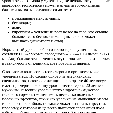
уровня этого гормона у мужчин. Даже небольшое увеличение
выработки тестостерона может нарушить гормональный
баланс и вызвать следующие симптомы:
прекращение менструации;
бесплодие;
акне;
гирсутизм – усиленный рост волос на теле, что обычно
больше всего беспокоит женщин, так как может
вызывать дискомфорт и стыд.
Нормальный уровень общего тестостерона у женщины
составляет 0,2-2 мкг/мл, свободного – 3,5 — 10,4 нмоль/л (1-3
мкг/мл). Однако эти значения могут незначительно отличаться
в зависимости от клиники, где проводится анализ.
С возрастом количество тестостерона в организме может
увеличиваться. По словам одного из американских
специалистов, некоторые женщины в возрасте 40 лет могут
иметь примерно половину уровня тестостерона 20-летнего
мужчины. Высокий уровень этого андрогена (мужского
полового гормона) может иметь несколько полезных
побочных эффектов, таких как увеличение мышечной массы
и повышенное либидо, но также может вызывать гирсутизм –
проблему, с которой чаще всего пытаются справиться из-за
избыточной продукции этого гормона. Это состояние