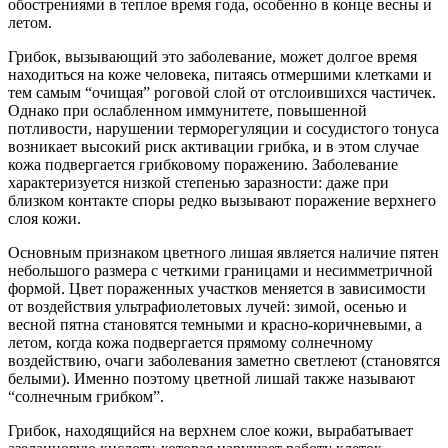
обострениями в теплое время года, особенно в конце весны и
летом.
Грибок, вызывающий это заболевание, может долгое время
находиться на коже человека, питаясь отмершими клетками и
тем самым “очищая” роговой слой от отслоившихся частичек.
Однако при ослабленном иммунитете, повышенной
потливости, нарушении терморегуляции и сосудистого тонуса
возникает высокий риск активации грибка, и в этом случае
кожа подвергается грибковому поражению. Заболевание
характеризуется низкой степенью заразности: даже при
близком контакте споры редко вызывают поражение верхнего
слоя кожи.
Основным признаком цветного лишая является наличие пятен
небольшого размера с четкими границами и несимметричной
формой. Цвет пораженных участков меняется в зависимости
от воздействия ультрафиолетовых лучей: зимой, осенью и
весной пятна становятся темными и красно-коричневыми, а
летом, когда кожа подвергается прямому солнечному
воздействию, очаги заболевания заметно светлеют (становятся
белыми). Именно поэтому цветной лишай также называют
“солнечным грибком”.
Грибок, находящийся на верхнем слое кожи, вырабатывает