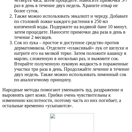
четверть часа, затем процедите. Наносите примочки 5-7
раз в день в течение двух недель. Храните отвар не
более суток.
Также можно использовать эвкалипт и череду. Добавьте
по столовой ложке каждого растения в 250 мл
кипяченой воды. Подержите на водяной бане 10 минут,
затем процедите. Наносите примочки два раза в день в
течение 2 месяцев.
Сок из лука – простое и доступное средство против
дерматомикоза. Отделите «плаксивый» лук от шелухи и
натрите его на мелкой терке. Затем положите кашицу в
марлю, сложенную в несколько раз, и выжмите сок.
Втирайте полученную луковую жидкость в пораженные
участки три раза в день. Продолжайте лечение в течение
двух недель. Также можно использовать лимонный сок
по аналогичному принципу.
Народные методы помогают уменьшить зуд, раздражение и
выровнять цвет кожи. Грибки очень чувствительны к
изменению кислотности, поэтому часть из них погибает, а
остальные временно «усыпаются».