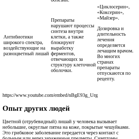
«Циклосерин»,
«Коксерин»,
«Майзер».
Препараты
нарушают процессы
Дозировка и
синтеза внутри
длительность
Антибиотики
клетки, а также
лечения
широкого спектра,
блокируют
определяется
воздействующие на
выработку
лечащим врачом.
разноцветный лишай
ферментов,
Во многих
отвечающих за
странах
структуру клеточной
препараты
оболочки.
отпускаются по
рецепту.
https://www.youtube.com/embed/nBgE93g_Urg
Опыт других людей
Цветной (отрубевидный) лишай у человека вызывает
небольшие, округлые пятна на коже, покрытые чешуйками.
Это грибковое заболевание передается через контакт с
больным или через зараженные предметы. Симптомы