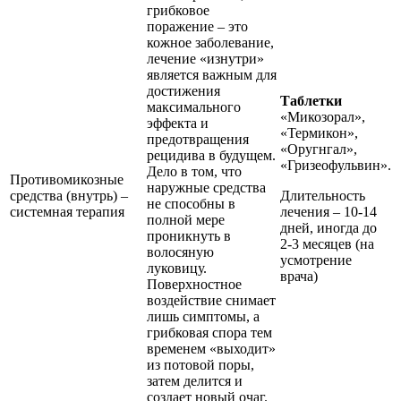
грибковое
поражение – это
кожное заболевание,
лечение «изнутри»
является важным для
достижения
Таблетки
максимального
«Микозорал»,
эффекта и
«Термикон»,
предотвращения
«Оругнгал»,
рецидива в будущем.
«Гризеофульвин».
Дело в том, что
Противомикозные
наружные средства
средства (внутрь) –
Длительность
не способны в
системная терапия
лечения – 10-14
полной мере
дней, иногда до
проникнуть в
2-3 месяцев (на
волосяную
усмотрение
луковицу.
врача)
Поверхностное
воздействие снимает
лишь симптомы, а
грибковая спора тем
временем «выходит»
из потовой поры,
затем делится и
создает новый очаг.