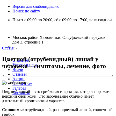
Версия для слабовидящих
Поиск по сайту
Пн-пт с 09:00 по 20:00, сб с 09:00 по 17:00, вс выходной
Москва, район Хамовники, Олсуфьевский переулок,
дом 3, строение 1.
Статьи
›
Цветной (отрубевидный) лишай у
О центре
человека – симптомы, лечение, фото
Услуги и цены
Врачи
Отзывы
Акции
Пациентам
Галерея
Цветной лишай – это грибковая инфекция, которая поражает
Контакты
верхний слой кожи. Это заболевание обычно имеет
длительный хронический характер.
Синонимы
: отрубевидный, разноцветный лишай, солнечный
грибок.