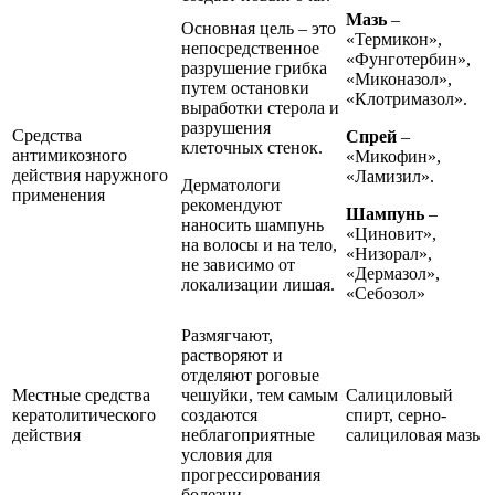
Мазь
–
Основная цель – это
«Термикон»,
непосредственное
«Фунготербин»,
разрушение грибка
«Миконазол»,
путем остановки
«Клотримазол».
выработки стерола и
разрушения
Средства
Спрей
–
клеточных стенок.
антимикозного
«Микофин»,
действия наружного
«Ламизил».
Дерматологи
применения
рекомендуют
Шампунь
–
наносить шампунь
«Циновит»,
на волосы и на тело,
«Низорал»,
не зависимо от
«Дермазол»,
локализации лишая.
«Себозол»
Размягчают,
растворяют и
отделяют роговые
Местные средства
чешуйки, тем самым
Салициловый
кератолитического
создаются
спирт, серно-
действия
неблагоприятные
салициловая мазь
условия для
прогрессирования
болезни.