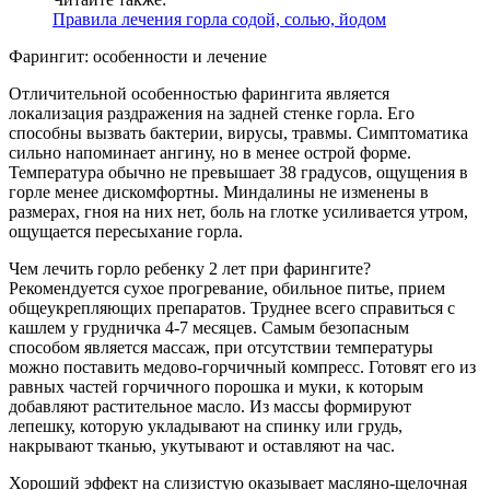
Правила лечения горла содой, солью, йодом
Фарингит: особенности и лечение
Отличительной особенностью фарингита является
локализация раздражения на задней стенке горла. Его
способны вызвать бактерии, вирусы, травмы. Симптоматика
сильно напоминает ангину, но в менее острой форме.
Температура обычно не превышает 38 градусов, ощущения в
горле менее дискомфортны. Миндалины не изменены в
размерах, гноя на них нет, боль на глотке усиливается утром,
ощущается пересыхание горла.
Чем лечить горло ребенку 2 лет при фарингите?
Рекомендуется сухое прогревание, обильное питье, прием
общеукрепляющих препаратов. Труднее всего справиться с
кашлем у грудничка 4-7 месяцев. Самым безопасным
способом является массаж, при отсутствии температуры
можно поставить медово-горчичный компресс. Готовят его из
равных частей горчичного порошка и муки, к которым
добавляют растительное масло. Из массы формируют
лепешку, которую укладывают на спинку или грудь,
накрывают тканью, укутывают и оставляют на час.
Хороший эффект на слизистую оказывает масляно-щелочная