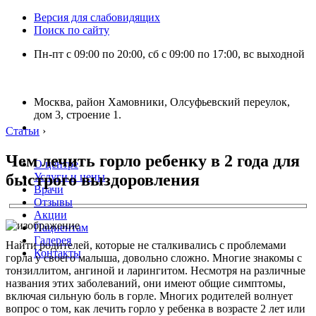
Версия для слабовидящих
Поиск по сайту
Пн-пт с 09:00 по 20:00, сб с 09:00 по 17:00, вс выходной
Москва, район Хамовники, Олсуфьевский переулок,
дом 3, строение 1.
Статьи
›
Чем лечить горло ребенку в 2 года для
О центре
быстрого выздоровления
Услуги и цены
Врачи
Отзывы
Акции
Пациентам
Галерея
Найти родителей, которые не сталкивались с проблемами
Контакты
горла у своего малыша, довольно сложно. Многие знакомы с
тонзиллитом, ангиной и ларингитом. Несмотря на различные
названия этих заболеваний, они имеют общие симптомы,
включая сильную боль в горле. Многих родителей волнует
вопрос о том, как лечить горло у ребенка в возрасте 2 лет или