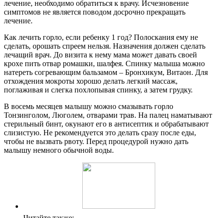
лечение, необходимо обратиться к врачу. Исчезновение
симптомов не является поводом досрочно прекращать
лечение.
Как лечить горло, если ребенку 1 год? Полоскания ему не
сделать, орошать спреем нельзя. Назначения должен сделать
лечащий врач. До визита к нему мама может давать своей
крохе пить отвар ромашки, шалфея. Спинку малыша можно
натереть согревающим бальзамом – Бронхикум, Витаон. Для
отхождения мокроты хорошо делать легкий массаж,
поглаживая и слегка похлопывая спинку, а затем грудку.
В восемь месяцев малышу можно смазывать горло
Тонзинголом, Люголем, отварами трав. На палец наматывают
стерильный бинт, окунают его в антисептик и обрабатывают
слизистую. Не рекомендуется это делать сразу после еды,
чтобы не вызвать рвоту. Перед процедурой нужно дать
малышу немного обычной воды.
Читайте также: