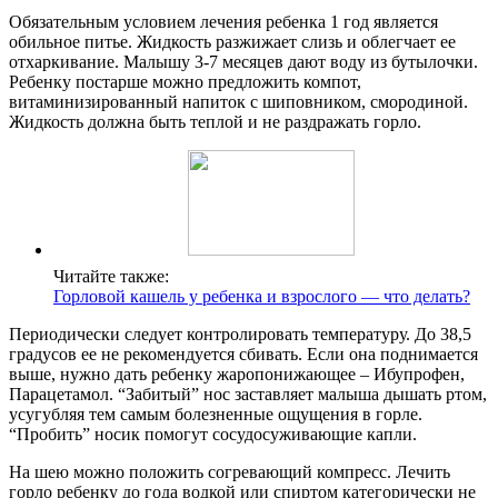
Обязательным условием лечения ребенка 1 год является
обильное питье. Жидкость разжижает слизь и облегчает ее
отхаркивание. Малышу 3-7 месяцев дают воду из бутылочки.
Ребенку постарше можно предложить компот,
витаминизированный напиток с шиповником, смородиной.
Жидкость должна быть теплой и не раздражать горло.
Читайте также:
Горловой кашель у ребенка и взрослого — что делать?
Периодически следует контролировать температуру. До 38,5
градусов ее не рекомендуется сбивать. Если она поднимается
выше, нужно дать ребенку жаропонижающее – Ибупрофен,
Парацетамол. “Забитый” нос заставляет малыша дышать ртом,
усугубляя тем самым болезненные ощущения в горле.
“Пробить” носик помогут сосудосуживающие капли.
На шею можно положить согревающий компресс. Лечить
горло ребенку до года водкой или спиртом категорически не