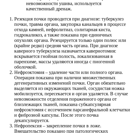
невозможности ушива, используется
качественный дренаж.
Резекция почки
проводится при диагнозе: туберкулез
почки, травма органа, закупорка канальцев в процессе
отхода камней, нефролитиаз, солитарная киста,
гидрокаликоз, а также показана при единичных
опухолях органа. Резецируется только один полюс или
(крайне редко) средняя часть органа. При диагнозе
каверного туберкулеза назначается кавернотомия:
вскрывается гнойная полость, локализованная в
паренхиме, массы удаляются иногда с пиогенной
оболочкой.
Нефроэктомия
– удаление части или полного органа.
Операция показана при наличии множественных
дегенеративных изменений почки. Орган обязательно
выделяется из окружающих тканей, сосудистая ножка
мобилизуется, пересекается и орган удаляется. В случае
невозможности отделения пораженного органа от
близлежащих тканей, показана субкапсулярная
нефроэктомия с иссечением парсанефральной клетчатки
и фиброзной капсулы. После этого почка
декапсулируется.
Нефропексия
– закрепление почки в ложе.
Вмешательство показано при патологических