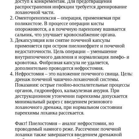
доступ к конкрементам. Для предотвращения
распространения инфекции требуется дренирование
лоханочной части.
Оменторенопексия
– операция, применяемая при
поликистозе. В процессе операции кисты
опорожняются, а в почечную паренхиму вшивается
сальник, что улучшает кровоснабжение органа.
Декапсуляция
или снятие почечной капсулы
применяется при остром пиелонефрите и почечной
недостаточности. Цель операции – уменьшение
внутрипочечного давления и нормализация лимфо- и
кровотока. Фиброзная капсула не удаляется,
дополнительно проводится нефростомия.
Нефростомия
– это наложение почечного свища. Цель:
дренаж почечной чашечно-лоханочной системы.
Показания: острые гнойно-воспалительные процессы
органов, гидронефроз, калькулезная анурия. При
деструкционном утончении паренхимы допускается
минимальный разрез с введением резинового
лоханочного дренажа, при нормальном состоянии
паренхимы лоханка рассекается.
Факт! Пиелостомия – аналог нефростомии, но
проводимый намного реже. Рассечение почечной
лоханки также завершается введением дренажной