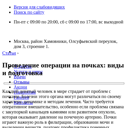
Версия для слабовидящих
Поиск по сайту
Пн-пт с 09:00 по 20:00, сб с 09:00 по 17:00, вс выходной
Москва, район Хамовники, Олсуфьевский переулок,
дом 3, строение 1.
Статьи
›
Проведение операции на почках: виды
О центре
и подготовка
Услуги и цены
Врачи
Отзывы
Акции
Каждый девятый человек в мире страдает от проблем с
Пациентам
почками. Болезни этого органа могут различаться по своему
Галерея
характеру, динамике и методам лечения. Часто требуется
Контакты
оперативное вмешательство, особенно если проблема связана
с закупоркой канальцев камнями или развитием опухоли,
которая оказывает давление на почечную артерию. Почки
играют важную роль в фильтрации, образовании мочи и
выделении веществ, поэтому профилактика почечных