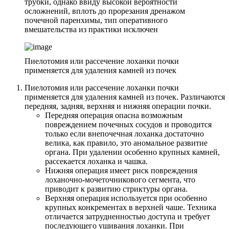
трубки, однако ввиду высокой вероятности
осложнений, вплоть до прорезания дренажом
почечной паренхимы, тип оперативного
вмешательства из практики исключен
Пиелотомия или рассечение лоханки почки
применяется для удаления камней из почек
Пиелотомия или рассечение лоханки
почки
применяется для удаления камней из почек. Различаются
передняя, задняя, верхняя и нижняя операции почки.
Передняя операция опасна возможным
повреждением почечных сосудов и проводится
только если внепочечная лоханка достаточно
велика, как правило, это аномальное развитие
органа. При удалении особенно крупных камней,
рассекается лоханка и чашка.
Нижняя операция имеет риск повреждения
лоханочно-мочеточникового сегмента, что
приводит к развитию стриктуры органа.
Верхняя операция используется при особенно
крупных конкрементах в верхней чаше. Техника
отличается затрудненностью доступа и требует
последующего ушивания лоханки. При