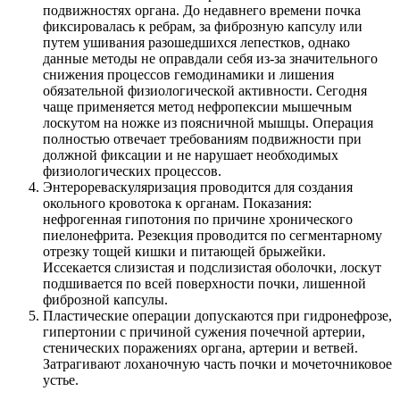
подвижностях органа. До недавнего времени почка
фиксировалась к ребрам, за фиброзную капсулу или
путем ушивания разошедшихся лепестков, однако
данные методы не оправдали себя из-за значительного
снижения процессов гемодинамики и лишения
обязательной физиологической активности. Сегодня
чаще применяется метод нефропексии мышечным
лоскутом на ножке из поясничной мышцы. Операция
полностью отвечает требованиям подвижности при
должной фиксации и не нарушает необходимых
физиологических процессов.
Энтерореваскуляризация
проводится для создания
окольного кровотока к органам. Показания:
нефрогенная гипотония по причине хронического
пиелонефрита. Резекция проводится по сегментарному
отрезку тощей кишки и питающей брыжейки.
Иссекается слизистая и подслизистая оболочки, лоскут
подшивается по всей поверхности почки, лишенной
фиброзной капсулы.
Пластические операции
допускаются при гидронефрозе,
гипертонии с причиной сужения почечной артерии,
стенических поражениях органа, артерии и ветвей.
Затрагивают лоханочную часть почки и мочеточниковое
устье.