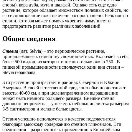
споры), кора дуба, мята и шалфей. Однако есть еще одно
растение, которое обладает множеством полезных свойств, но
его использование пока не очень распространено. Речь идет о
стевии, которая может помочь укрепить иммунитет и
предотвратить развитие различных заболеваний.
Общие сведения
Стевия
(лат. Stévia) – это периодическое растение,
принадлежащее к семейству сложноцветных. Включает в себя
более 500 видов, из которых описано только около 250. В
пищевой промышленности используется один вид стевии –
Stevia rebaudiana.
Это растение произрастает в районах Северной и Южной
Америки. В своей естественной среде оно обычно достигает
высоты 40-60 см, а при целенаправленном выращивании
может быть немного большего размера. Внешне стевия
довольно неприметна – у нее есть небольшие листья размером
3-5 сантиметров и мелкие белые цветы.
Стевия успешно используется в качестве подсластителя
благодаря высокому содержанию стевиол-гликозидов. Эти
соединения – разрешенные к применению в Европейском