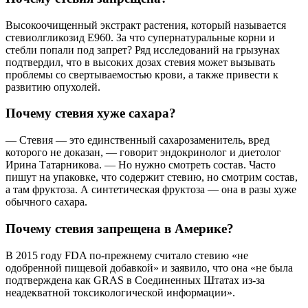
Высокоочищенный экстракт растения, который называется
стевиолгликозид Е960. За что супернатуральные корни и
стебли попали под запрет? Ряд исследований на грызунах
подтвердил, что в высоких дозах стевия может вызывать
проблемы со свертываемостью крови, а также привести к
развитию опухолей.
Почему стевия хуже сахара?
— Стевия — это единственный сахарозаменитель, вред
которого не доказан, — говорит эндокринолог и диетолог
Ирина Татарникова. — Но нужно смотреть состав. Часто
пишут на упаковке, что содержит стевию, но смотрим состав,
а там фруктоза. А синтетическая фруктоза — она в разы хуже
обычного сахара.
Почему стевия запрещена в Америке?
В 2015 году FDA по-прежнему считало стевию «не
одобренной пищевой добавкой» и заявило, что она «не была
подтверждена как GRAS в Соединенных Штатах из-за
неадекватной токсикологической информации».