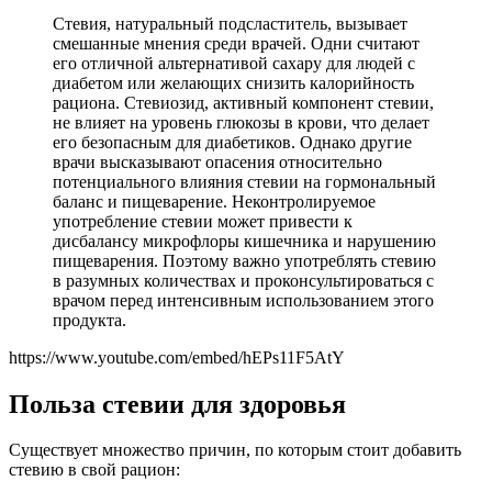
Стевия, натуральный подсластитель, вызывает
смешанные мнения среди врачей. Одни считают
его отличной альтернативой сахару для людей с
диабетом или желающих снизить калорийность
рациона. Стевиозид, активный компонент стевии,
не влияет на уровень глюкозы в крови, что делает
его безопасным для диабетиков. Однако другие
врачи высказывают опасения относительно
потенциального влияния стевии на гормональный
баланс и пищеварение. Неконтролируемое
употребление стевии может привести к
дисбалансу микрофлоры кишечника и нарушению
пищеварения. Поэтому важно употреблять стевию
в разумных количествах и проконсультироваться с
врачом перед интенсивным использованием этого
продукта.
https://www.youtube.com/embed/hEPs11F5AtY
Польза стевии для здоровья
Существует множество причин, по которым стоит добавить
стевию в свой рацион: