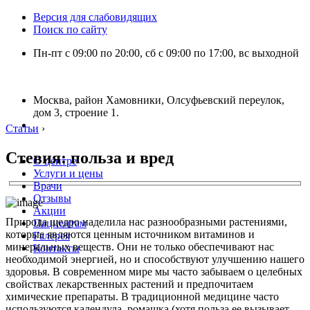
Версия для слабовидящих
Поиск по сайту
Пн-пт с 09:00 по 20:00, сб с 09:00 по 17:00, вс выходной
Москва, район Хамовники, Олсуфьевский переулок,
дом 3, строение 1.
Статьи
›
Стевия: польза и вред
О центре
Услуги и цены
Врачи
Отзывы
Акции
Природа щедро наделила нас разнообразными растениями,
Пациентам
которые являются ценным источником витаминов и
Галерея
минеральных веществ. Они не только обеспечивают нас
Контакты
необходимой энергией, но и способствуют улучшению нашего
здоровья. В современном мире мы часто забываем о целебных
свойствах лекарственных растений и предпочитаем
химические препараты. В традиционной медицине часто
используются календула, ромашка (хотя польза ее вызывает