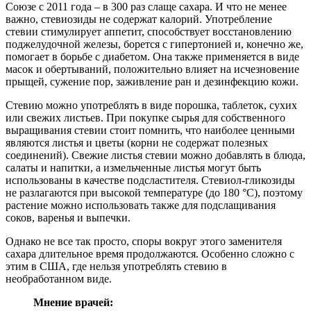
Союзе с 2011 года – в 300 раз слаще сахара. И что не менее
важно, стевиозиды не содержат калорий. Употребление
стевии стимулирует аппетит, способствует восстановлению
поджелудочной железы, борется с гипертонией и, конечно же,
помогает в борьбе с диабетом. Она также применяется в виде
масок и обертываний, положительно влияет на исчезновение
прыщей, сужение пор, заживление ран и дезинфекцию кожи.
Стевию можно употреблять в виде порошка, таблеток, сухих
или свежих листьев. При покупке сырья для собственного
выращивания стевии стоит помнить, что наиболее ценными
являются листья и цветы (корни не содержат полезных
соединений). Свежие листья стевии можно добавлять в блюда,
салаты и напитки, а измельченные листья могут быть
использованы в качестве подсластителя. Стевиол-гликозиды
не разлагаются при высокой температуре (до 180 °C), поэтому
растение можно использовать также для подслащивания
соков, варенья и выпечки.
Однако не все так просто, споры вокруг этого заменителя
сахара длительное время продолжаются. Особенно сложно с
этим в США, где нельзя употреблять стевию в
необработанном виде.
Мнение врачей: