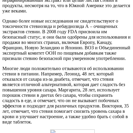
нерафинированный экстракт или целые листья стевии в
продукты, несмотря на то, что в Южной Америке это делается
уже веками.
Однако более новые исследования не свидетельствуют о
токсичности стевиозида и ребаудиозида А – очищенных
экстрактов стевии. В 2008 году FDA присвоила им
безопасный статус, и они были одобрены для использования и
продажи во многих странах, включая Европу, Канаду,
Францию, Новую Зеландию и Японию. ВОЗ и Объединенный
экспертный комитет ООН по пищевым добавкам также
признали стевию безопасной при умеренном употреблении.
Многие люди положительно отзываются об использовании
стевии в питании. Например, Леонид, 48 лет, который
отказался от сахара из-за диабета, отмечает, что стевия
является отличной альтернативой, которая дает сладость без
повышения уровня сахара. Маргарита, 28 лет, использует
порошок стевии в диетах без сахара, чтобы сохранить
сладость в еде, и отмечает, что он не вызывает побочных
эффектов и подходит для различных продуктов. Виктория, 35
лет, отмечает, что стевия помогает снизить уровень сахара в
крови и улучшает настроение, а также удобно брать с собой в
виде таблеток.